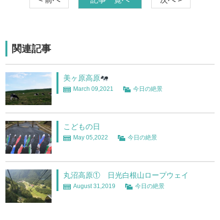
関連記事
美ヶ原高原
March 09,2021
今日の絶景
こどもの日
May 05,2022
今日の絶景
丸沼高原① 日光白根山ロープウェイ
August 31,2019
今日の絶景