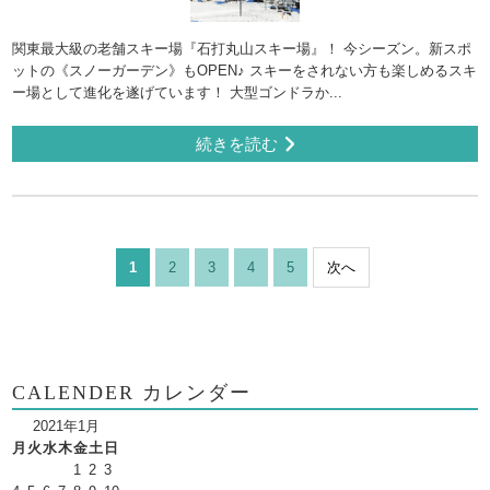
関東最大級の老舗スキー場『石打丸山スキー場』！ 今シーズン。新スポ
ットの《スノーガーデン》もOPEN♪ スキーをされない方も楽しめるスキ
ー場として進化を遂げています！ 大型ゴンドラか...
続きを読む
1
2
3
4
5
次へ
CALENDER カレンダー
2021年1月
月
火
水
木
金
土
日
1
2
3