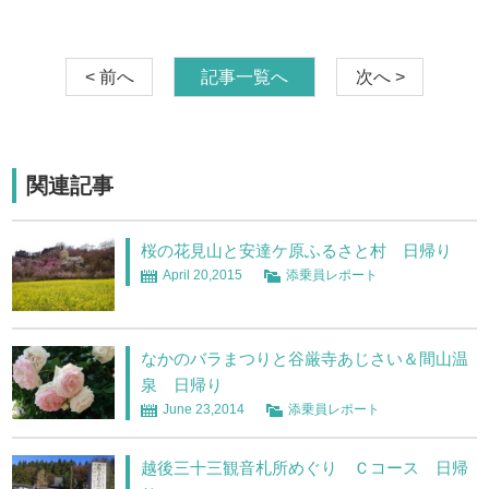
< 前へ
記事一覧へ
次へ >
関連記事
桜の花見山と安達ケ原ふるさと村 日帰り
April 20,2015
添乗員レポート
なかのバラまつりと谷厳寺あじさい＆間山温
泉 日帰り
June 23,2014
添乗員レポート
越後三十三観音札所めぐり Ｃコース 日帰