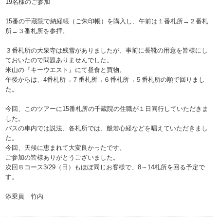
19名様のご参加
15番の千蔵院で納経帳（ご朱印帳）を購入し、午前は１番札所→２番札
所→３番札所を参拝。
３番札所の大泉寺は残雪がありましたが、事前に長靴の用意を皆様にし
ておいたので問題ありませんでした。
米山の『キーウエスト』にて昼食と買物。
午後からは、4番札所→７番札所→６番札所→５番札所の順で回りまし
た。
今回、このツアーに15番札所の千蔵院の住職が１日同行していただきま
した。
バスの車内では説法、各札所では、般若心経などを唱えていただきまし
た。
今回、天候に恵まれて大変良かったです。
ご参加の皆様ありがとうございました。
次回Ｂコース3/29（日）もほぼ同じお客様で、8～14札所を回る予定で
す。
添乗員 竹内