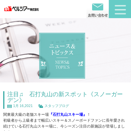
注目♫ 石打丸山の新スポット《スノーガー
デン》
1月 16,2021
スタッフブログ
関東最大級の老舗スキー場
『石打丸山スキー場』
！
初級者から上級者まで幅広いスキー＆スノーボードファンに長年愛され
続けている石打丸山スキー場に、今シーズン注目の新施設が登場しまし