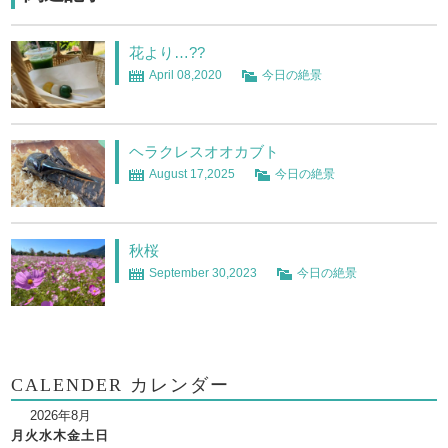
花より…??
April 08,2020
今日の絶景
ヘラクレスオオカブト
August 17,2025
今日の絶景
秋桜
September 30,2023
今日の絶景
CALENDER カレンダー
2026年8月
月
火
水
木
金
土
日