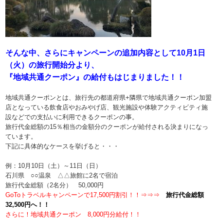
そんな中、さらにキャンペーンの追加内容として10月1日
（火）の旅行開始分より、
『地域共通クーポン』の給付もはじまりました！！
地域共通クーポンとは、旅行先の都道府県+隣県で地域共通クーポン加盟
店となっている飲食店やおみやげ店、観光施設や体験アクティビティ施
設などでの支払いに利用できるクーポンの事。
旅行代金総額の15％相当の金額分のクーポンが給付される決まりになっ
ています。
下記に具体的なケースを挙げると・・・
例：10月10日（土）～11日（日）
石川県 ○○温泉 △△旅館に2名で宿泊
旅行代金総額（2名分） 50,000円
GoToトラベルキャンペーンで17,500円割引！！⇒⇒⇒
旅行代金総額
32,500円へ！！
さらに！地域共通クーポン 8,000円分給付！！