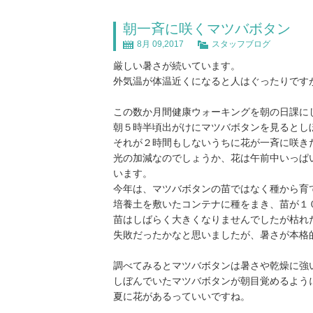
朝一斉に咲くマツバボタン
8月 09,2017
スタッフブログ
厳しい暑さが続いています。
外気温が体温近くになると人はぐったりです
この数か月間健康ウォーキングを朝の日課に
朝５時半頃出がけにマツバボタンを見るとし
それが２時間もしないうちに花が一斉に咲き
光の加減なのでしょうか、花は午前中いっぱ
います。
今年は、マツバボタンの苗ではなく種から育
培養土を敷いたコンテナに種をまき、苗が１
苗はしばらく大きくなりませんでしたが枯れ
失敗だったかなと思いましたが、暑さが本格
調べてみるとマツバボタンは暑さや乾燥に強
しぼんでいたマツバボタンが朝目覚めるよう
夏に花があるっていいですね。