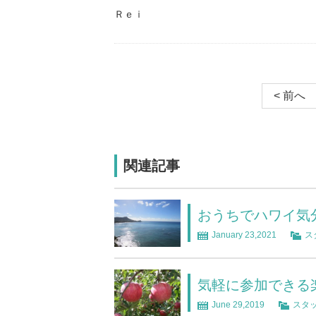
Ｒｅｉ
< 前へ
関連記事
おうちでハワイ気
January 23,2021
ス
気軽に参加できる
June 29,2019
スタ