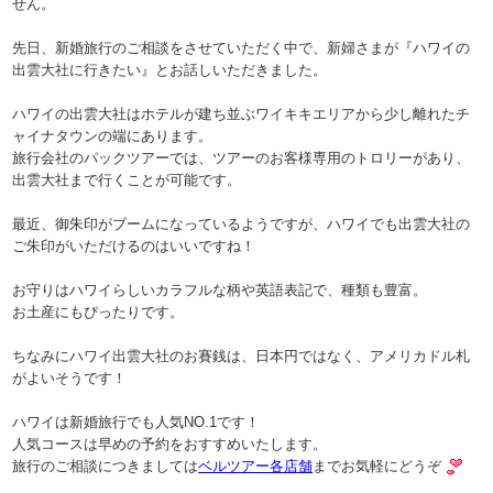
せん。
先日、新婚旅行のご相談をさせていただく中で、新婦さまが『ハワイの
出雲大社に行きたい』とお話しいただきました。
ハワイの出雲大社はホテルが建ち並ぶワイキキエリアから少し離れたチ
ャイナタウンの端にあります。
旅行会社のパックツアーでは、ツアーのお客様専用のトロリーがあり、
出雲大社まで行くことが可能です。
最近、御朱印がブームになっているようですが、ハワイでも出雲大社の
ご朱印がいただけるのはいいですね！
お守りはハワイらしいカラフルな柄や英語表記で、種類も豊富。
お土産にもぴったりです。
ちなみにハワイ出雲大社のお賽銭は、日本円ではなく、アメリカドル札
がよいそうです！
ハワイは新婚旅行でも人気NO.1です！
人気コースは早めの予約をおすすめいたします。
旅行のご相談につきましては
ベルツアー各店舗
までお気軽にどうぞ