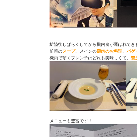
離陸後しばらくしてから機内食が運ばれてき
前菜の
スープ
、メインの
鶏肉のお料理
、
バゲ
機内で頂くフレンチはどれも美味しくて、
贅
メニューも豊富です！