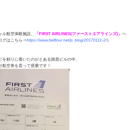
ャル航空体験施設、
「FIRST AIRLINES(ファーストエアラインズ)」
へ
ログはこちら⇒
https://www.belltour.net/p_blog/20170111-2/
）
ビを頼りに着いたのがとある雑居ビルの中。
け航空券を貰って搭乗です！