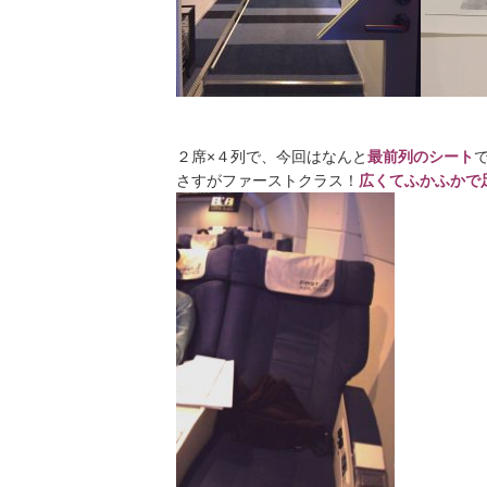
２席×４列で、今回はなんと
最前列のシート
さすがファーストクラス！
広くてふかふかで