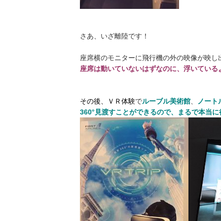
さあ、いざ離陸です！
座席横のモニターに飛行機の外の映像が映し
座席は動いていないはずなのに、浮いている
その後、ＶＲ体験
で
ルーブル美術館
、
ノート
360°見渡すことができるので、まるで本当