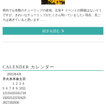
県内でも有数のチューリップの産地、五泉⚘ イベントの開催はないそう
ですが、きれいなチューリップがたくさん咲いていました♪ 現在、見ご
ろは過ぎていると思います…...
続きを読む
CALENDER カレンダー
2021年4月
月
火
水
木
金
土
日
1
2
3
4
5
6
7
8
9
10
11
12
13
14
15
16
17
18
19
20
21
22
23
24
25
26
27
28
29
30