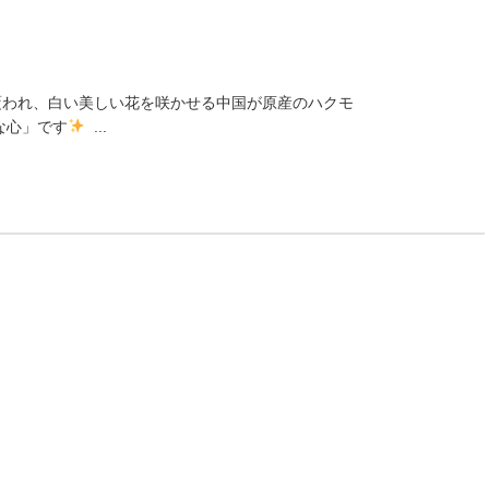
覆われ、白い美しい花を咲かせる中国が原産のハクモ
な心」です
...