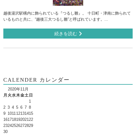
越後湯沢駅構内に飾られている『つるし雛』。 十日町・津南に飾られて
いるものと共に、“越後三大つるし雛”と呼ばれています。...
続きを読む
CALENDER カレンダー
2020年11月
月
火
水
木
金
土
日
1
2
3
4
5
6
7
8
9
10
11
12
13
14
15
16
17
18
19
20
21
22
23
24
25
26
27
28
29
30