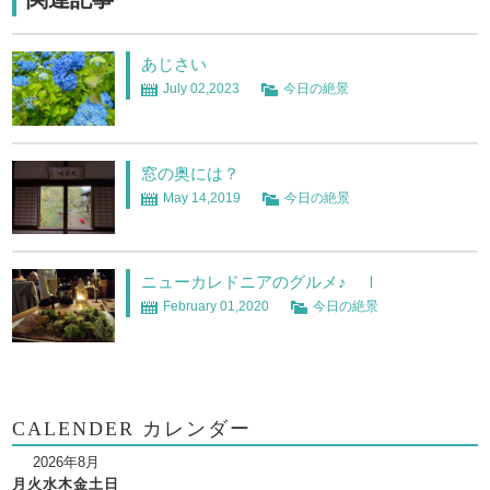
あじさい
July 02,2023
今日の絶景
窓の奥には？
May 14,2019
今日の絶景
ニューカレドニアのグルメ♪ Ⅰ
February 01,2020
今日の絶景
CALENDER カレンダー
2026年8月
月
火
水
木
金
土
日