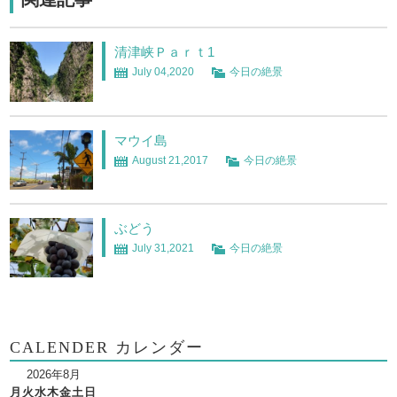
清津峡Ｐａｒｔ1
July 04,2020
今日の絶景
マウイ島
August 21,2017
今日の絶景
ぶどう
July 31,2021
今日の絶景
CALENDER カレンダー
2026年8月
月
火
水
木
金
土
日