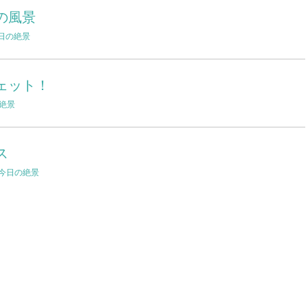
の風景
日の絶景
ェット！
絶景
ス
今日の絶景