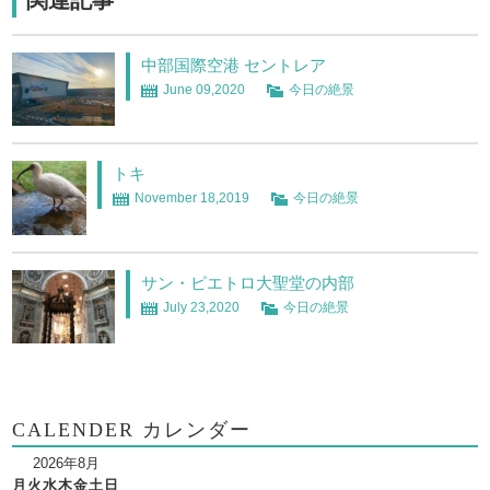
関連記事
中部国際空港 セントレア
June 09,2020
今日の絶景
トキ
November 18,2019
今日の絶景
サン・ピエトロ大聖堂の内部
July 23,2020
今日の絶景
CALENDER カレンダー
2026年8月
月
火
水
木
金
土
日