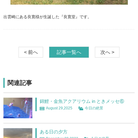
出雲崎にある良寛様が生誕した『良寛堂』です。
< 前へ
記事一覧へ
次へ >
関連記事
錦鯉・金魚アクアリウム in ときメッセ⑥
August 29,2025
今日の絶景
ある日の夕方