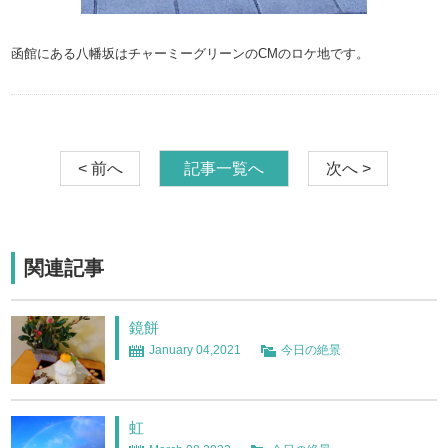
函館にある八幡坂はチャーミーグリーンのCMのロケ地です。
< 前へ
記事一覧へ
次へ >
関連記事
鏡餅
January 04,2021
今日の絶景
虹