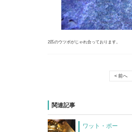
2匹のウツボがじゃれ合っております。
< 前へ
関連記事
ワット・ポー