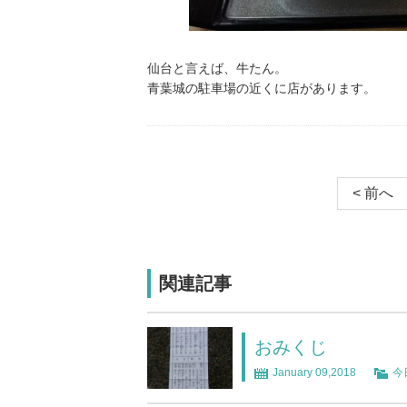
仙台と言えば、牛たん。
青葉城の駐車場の近くに店があります。
< 前へ
関連記事
おみくじ
January 09,2018
今