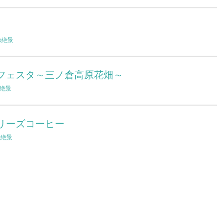
の絶景
フェスタ～三ノ倉高原花畑～
絶景
リーズコーヒー
の絶景