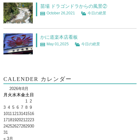
苗場 ドラゴンドラからの風景②
October 26,2021
今日の絶景
かに道楽本店看板
May 01,2025
今日の絶景
CALENDER カレンダー
2026年8月
月
火
水
木
金
土
日
1
2
3
4
5
6
7
8
9
10
11
12
13
14
15
16
17
18
19
20
21
22
23
24
25
26
27
28
29
30
31
« 3月