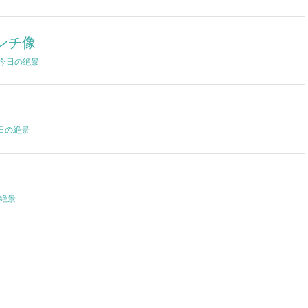
ンチ像
今日の絶景
日の絶景
絶景