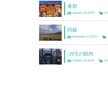
春節
January 29,2025
今
阿蘇
November 21,2017
-20℃の館内
October 20,2019
今