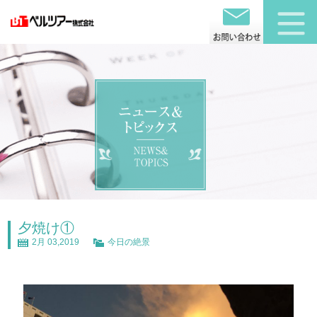
夕焼け①
2月 03,2019
今日の絶景