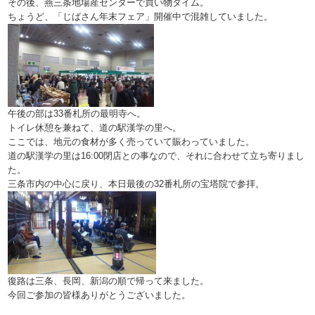
その後、燕三条地場産センターで買い物タイム。
ちょうど、「じばさん年末フェア」開催中で混雑していました。
午後の部は33番札所の最明寺へ。
トイレ休憩を兼ねて、道の駅漢学の里へ。
ここでは、地元の食材が多く売っていて賑わっていました。
道の駅漢学の里は16:00閉店との事なので、それに合わせて立ち寄りまし
た。
三条市内の中心に戻り、本日最後の32番札所の宝塔院で参拝。
復路は三条、長岡、新潟の順で帰って来ました。
今回ご参加の皆様ありがとうございました。