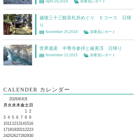
April 29,2019
添乗員レポート
越後三十三観音札所めぐり Ｅコース 日帰
り
November 25,2018
添乗員レポート
世界遺産 中尊寺参拝と厳美渓 日帰り
November 13,2015
添乗員レポート
CALENDER カレンダー
2026年8月
月
火
水
木
金
土
日
1
2
3
4
5
6
7
8
9
10
11
12
13
14
15
16
17
18
19
20
21
22
23
24
25
26
27
28
29
30