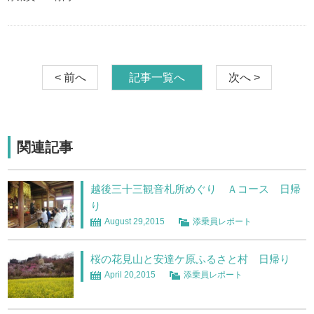
< 前へ
記事一覧へ
次へ >
関連記事
越後三十三観音札所めぐり Ａコース 日帰
り
August 29,2015
添乗員レポート
桜の花見山と安達ケ原ふるさと村 日帰り
April 20,2015
添乗員レポート