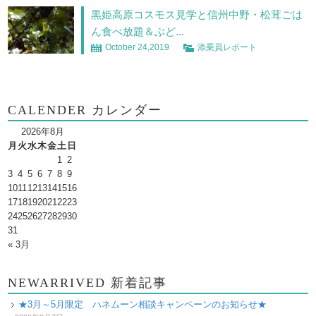
黒姫高原コスモス見学と信州中野・松茸ごは
ん食べ放題＆ぶど...
October 24,2019
添乗員レポート
CALENDER カレンダー
2026年8月
月
火
水
木
金
土
日
1
2
3
4
5
6
7
8
9
10
11
12
13
14
15
16
17
18
19
20
21
22
23
24
25
26
27
28
29
30
31
« 3月
NEWARRIVED 新着記事
★3月～5月限定 ハネムーン相談キャンペーンのお知らせ★