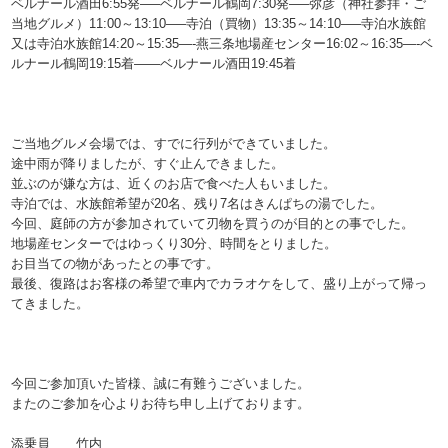
ベルナール酒田6:55発—–ベルナール鶴岡7:30発—–弥彦（神社参拝・ご
当地グルメ）11:00～13:10—–寺泊（買物）13:35～14:10—–寺泊水族館
又は寺泊水族館14:20～15:35—-燕三条地場産センター16:02～16:35—-ベ
ルナール鶴岡19:15着——ベルナール酒田19:45着
ご当地グルメ会場では、すでに行列ができていました。
途中雨が降りましたが、すぐ止んできました。
並ぶのが嫌な方は、近くのお店で食べた人もいました。
寺泊では、水族館希望が20名、残り7名はきんぱちの湯でした。
今回、庭師の方が参加されていて刃物を買うのが目的との事でした。
地場産センターではゆっくり30分、時間をとりました。
お目当ての物があったとの事です。
最後、復路はお客様の希望で車内でカラオケをして、盛り上がって帰っ
てきました。
今回ご参加頂いた皆様、誠に有難うございました。
またのご参加を心よりお待ち申し上げております。
添乗員 竹内