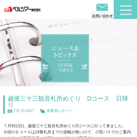
越後三十三観音札所めぐり Dコース 日帰
り
7月 15,2017
添乗員レポート
７月9日(日)、越後三十三観音札所めぐりDコースに行って来ました。
今回のＤコースは24番札所までの道幅が狭いので、小型バスでのご案内