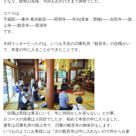
となり、総勢22名様、今回もおかげさまで満席でした。
コースは
千蔵院—–番外 椎谷観音——照明寺—–寺泊(昼食・買物)——吉田寺—–国
上寺—–観音寺—–景清寺
です。
今回ラッキーだったのは、いつも不在の23番札所『観音寺』の住職がい
て、本堂の中に入ることができたことです。
『住職は普段は東京にいて、年に何回かしか戻らない』との事。
Ｄコースの添乗は３回目でしたが、初めて本堂の中に入りました。
通常は22番札所の国上寺で、23番の観音寺の御朱印もします。
いつものようにお客様には『次の観音寺は中に入れないので外からお参