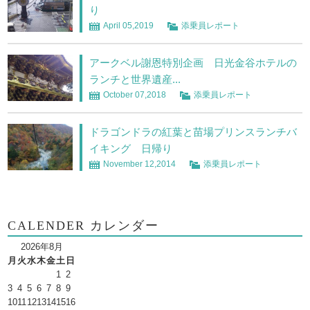
り
April 05,2019
添乗員レポート
アークベル謝恩特別企画 日光金谷ホテルの
ランチと世界遺産...
October 07,2018
添乗員レポート
ドラゴンドラの紅葉と苗場プリンスランチバ
イキング 日帰り
November 12,2014
添乗員レポート
CALENDER カレンダー
2026年8月
月
火
水
木
金
土
日
1
2
3
4
5
6
7
8
9
10
11
12
13
14
15
16