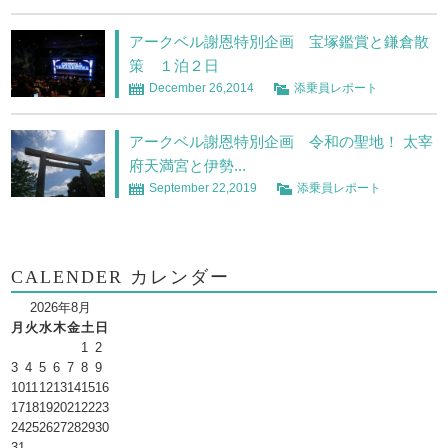
アークベル謝恩特別企画 宝塚鑑賞と鎌倉散
策 １泊２日
December 26,2014
添乗員レポート
アークベル謝恩特別企画 令和の聖地！ 太宰
府天満宮と伊勢...
September 22,2019
添乗員レポート
CALENDER カレンダー
2026年8月
月
火
水
木
金
土
日
1
2
3
4
5
6
7
8
9
10
11
12
13
14
15
16
17
18
19
20
21
22
23
24
25
26
27
28
29
30
31