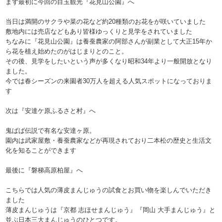
まず最初に今回の目玉観光『花見山公園』へ
当日は満開のサクラや菜の花など約20種類のお花をが咲いていました
敷地内には売店などもあり皆様ゆっくりと見学をされていました
ちなみに『花見山公園』は養蚕農家の阿部さんが副業として大正15年か
ら花を植え始めたのがはじまりとのこと。
その後、見学をしたいという声が多くなり昭和34年より一般開放となり
ました。
今では春シーズンの来園者30万人を超える人気スポットになっておりま
す
次は『安達ケ原ふるさと村』へ
鬼ばば伝説で有名な安達ヶ原。
園内は武家屋敷・養蚕農家などが再現されており二本松の歴史と生活文
化を知ることができます
最後に『磐梯高原柏屋』へ
こちらでは人気の薄皮まんじゅうの試食とお買い物を楽しんでいただき
ました
薄皮まんじゅうは『京都 志ほせまんじゅう』『岡山 大手まんじゅう』と
並ぶ日本三大まんじゅうのひとつです。