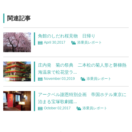
関連記事
角館のしだれ桜見物 日帰り
April 30,2017
添乗員レポート
庄内発 菊の祭典 二本松の菊人形と磐梯熱
海温泉で松花堂ラ...
November 03,2019
添乗員レポート
アークベル謝恩特別企画 帝国ホテル東京に
泊まる宝塚歌劇鑑...
October 02,2017
添乗員レポート