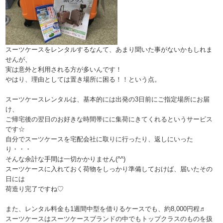
スーツケースをレンタルするなんて、あまり聞いた事がないかもしれま
せんが、
実は意外と利用される方が多いんです！
やはり、理由としては置き場所に困る！！という点。
スーツケースレンタルは、基本的には出発の3日前にご指定場所にお届
け、
ご帰宅後の翌日のお好きな時間帯にに集荷にきてくれるというサービス
です☆
自分でスーツケースを宅配会社に取りに行ったり、返しにいった
り・・・
そんな余計な手間は一切かかりません(^^)
スーツケースに入れておく荷物をしっかり準備しておけば、届いたその
日には
荷造り完了ですね♡
また、レンタル料金も1週間中型を借りるケースでも、約8,000円程♬
スーツケースはスーツケースブランドの中でもトップクラスのものを扱