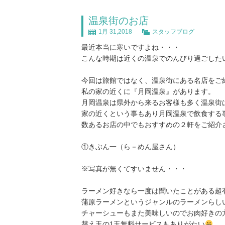
温泉街のお店
1月 31,2018
スタッフブログ
最近本当に寒いですよね・・・
こんな時期は近くの温泉でのんびり過ごした
今回は旅館ではなく、温泉街にある名店をご
私の家の近くに『月岡温泉』があります。
月岡温泉は県外から来るお客様も多く温泉街
家の近くという事もあり月岡温泉で飲食する
数あるお店の中でもおすすめの２軒をご紹介
①きぶん一（ら－めん屋さん）
※写真が無くてすいません・・・
ラーメン好きなら一度は聞いたことがある超
蒲原ラーメンというジャンルのラーメンらし
チャーシューもまた美味しいのでお肉好きの
替え玉の1玉無料サービスもありがたい