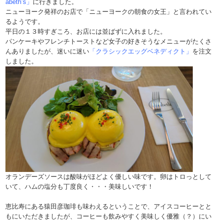
abeth’s」
に行きました。
ニューヨーク発祥のお店で「ニューヨークの朝食の女王」と言われてい
るようです。
平日の１３時すぎころ、お店には並ばずに入れました。
パンケーキやフレンチトーストなど女子の好きそうなメニューがたくさ
んありましたが、迷いに迷い
「クラシックエッグベネディクト」
を注文
しました。
オランデーズソースは酸味がほどよく優しい味です。卵はトロっとして
いて、ハムの塩分も丁度良く・・・美味しいです！
恵比寿にある猿田彦珈琲も味わえるということで、アイスコーヒーとと
もにいただきましたが、コーヒーも飲みやすく美味しく優雅（？）にい