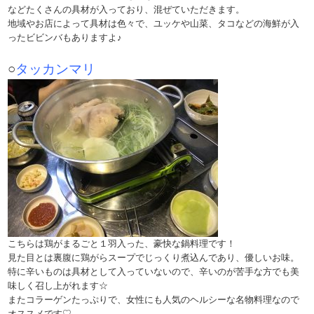
などたくさんの具材が入っており、混ぜていただきます。
地域やお店によって具材は色々で、ユッケや山菜、タコなどの海鮮が入
ったビビンバもありますよ♪
○
タッカンマリ
こちらは鶏がまるごと１羽入った、豪快な鍋料理です！
見た目とは裏腹に鶏がらスープでじっくり煮込んであり、優しいお味。
特に辛いものは具材として入っていないので、辛いのが苦手な方でも美
味しく召し上がれます☆
またコラーゲンたっぷりで、女性にも人気のヘルシーな名物料理なので
オススメです♡