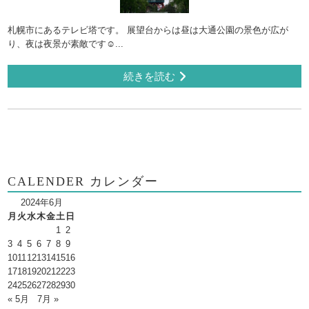
札幌市にあるテレビ塔です。 展望台からは昼は大通公園の景色が広が
り、夜は夜景が素敵です☺...
続きを読む
CALENDER カレンダー
2024年6月
月
火
水
木
金
土
日
1
2
3
4
5
6
7
8
9
10
11
12
13
14
15
16
17
18
19
20
21
22
23
24
25
26
27
28
29
30
« 5月
7月 »