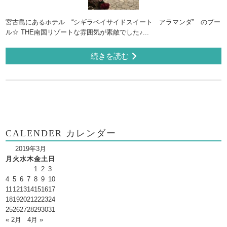
宮古島にあるホテル “シギラベイサイドスイート アラマンダ” のプー
ル☆ THE南国リゾートな雰囲気が素敵でした♪...
続きを読む
CALENDER カレンダー
2019年3月
月
火
水
木
金
土
日
1
2
3
4
5
6
7
8
9
10
11
12
13
14
15
16
17
18
19
20
21
22
23
24
25
26
27
28
29
30
31
« 2月
4月 »