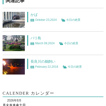
関連記事
かば
October 23,2024
今日の絶景
バリ島
March 09,2024
今日の絶景
長良川の鵜飼い
February 22,2018
今日の絶景
CALENDER カレンダー
2026年8月
月
火
水
木
金
土
日