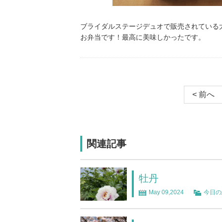
ブライダルステージデュオで販売されている
お弁当です！最高に美味しかったです。
< 前へ
関連記事
牡丹
May 09,2024
今日の