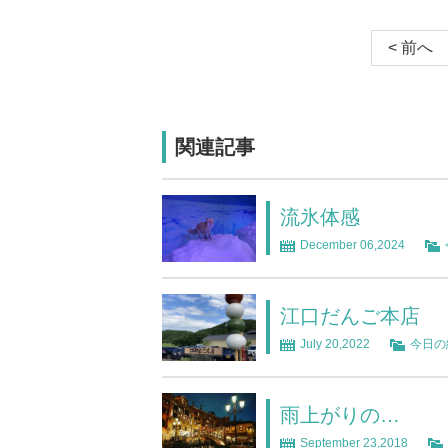
< 前へ
関連記事
流氷体感
December 06,2024
江口だんご本店
July 20,2022
今日の
雨上がりの…
September 23,2018