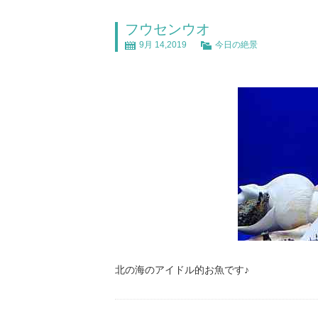
フウセンウオ
9月 14,2019
今日の絶景
北の海のアイドル的お魚です♪