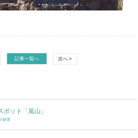
記事一覧へ
次へ >
スポット「嵐山」
の絶景