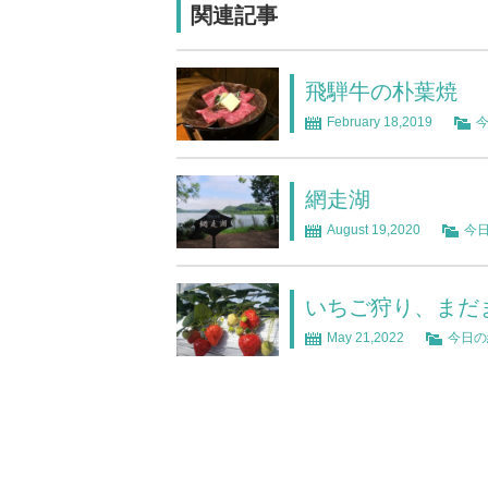
関連記事
飛騨牛の朴葉焼
February 18,2019
網走湖
August 19,2020
今
いちご狩り、まだ
May 21,2022
今日の