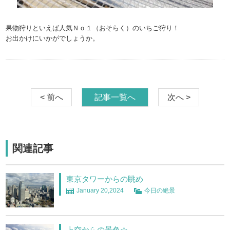
果物狩りといえば人気Ｎｏ１（おそらく）のいちご狩り！
お出かけにいかがでしょうか。
< 前へ
記事一覧へ
次へ >
関連記事
東京タワーからの眺め
January 20,2024
今日の絶景
上空からの景色☆