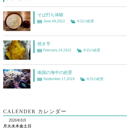
そば打ち体験
June 09,2022
今日の絶景
焼き芋
February 24,2022
今日の絶景
南国の海中の絶景
September 17,2019
今日の絶景
CALENDER カレンダー
2026年8月
月
火
水
木
金
土
日