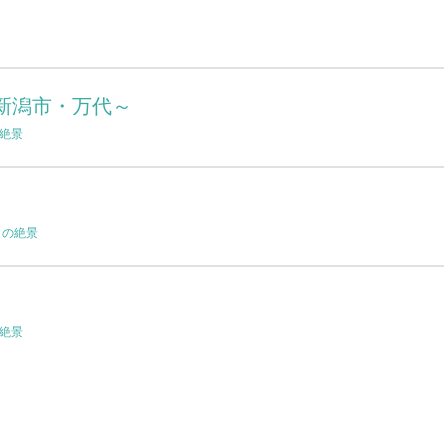
新潟市・万代～
絶景
日の絶景
絶景