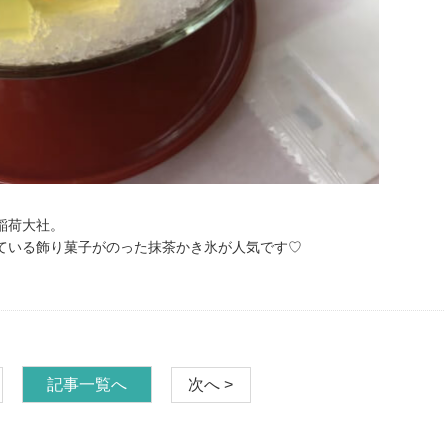
稲荷大社。
ている飾り菓子がのった抹茶かき氷が人気です♡
記事一覧へ
次へ >