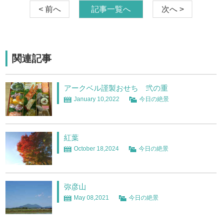
< 前へ
記事一覧へ
次へ >
関連記事
アークベル謹製おせち 弐の重
January 10,2022
今日の絶景
紅葉
October 18,2024
今日の絶景
弥彦山
May 08,2021
今日の絶景