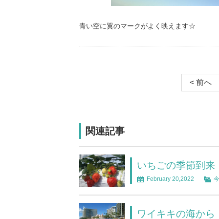
青い空に翼のマークがよく映えます☆
< 前へ
関連記事
いちごの季節到来
February 20,2022
ワイキキの海から