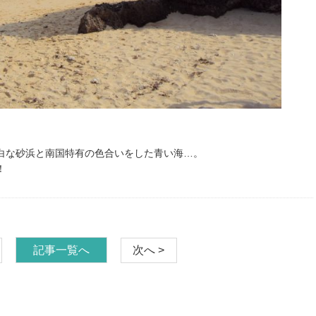
白な砂浜と南国特有の色合いをした青い海…。
！
記事一覧へ
次へ >