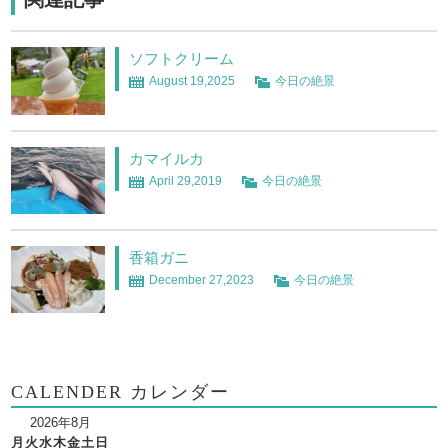
ソフトクリーム
August 19,2025
今日の絶景
カマイルカ
April 29,2019
今日の絶景
香箱ガニ
December 27,2023
今日の絶景
CALENDER カレンダー
2026年8月
月
火
水
木
金
土
日