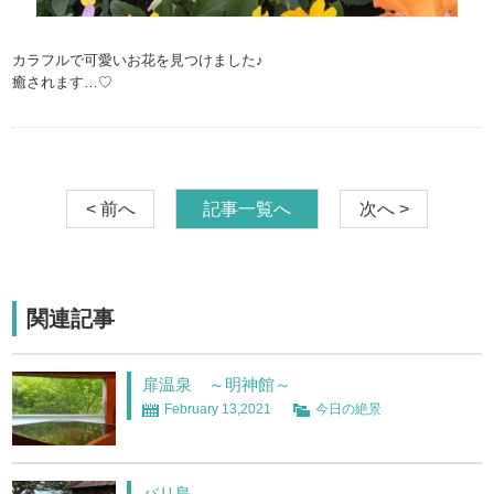
カラフルで可愛いお花を見つけました♪
癒されます…♡
< 前へ
記事一覧へ
次へ >
関連記事
扉温泉 ～明神館～
February 13,2021
今日の絶景
バリ島