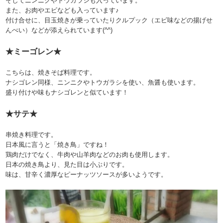
そしてニンニクやトウガラシも入っています。
また、お肉やエビなども入っています♪
付け合せに、目玉焼きが乗っていたりクルプック（エビ味などの揚げせ
んべい）などが添えられています(^^)
★ミーゴレン★
こちらは、焼きそば料理です。
ナシゴレン同様、ニンニクやトウガラシを使い、魚醤も使います。
盛り付けや味もナシゴレンと似ています！
★サテ★
串焼き料理です。
日本風に言うと「焼き鳥」ですね！
鶏肉だけでなく、牛肉や山羊肉などのお肉も使用します。
日本の焼き鳥より、見た目は小ぶりです。
味は、甘辛く濃厚なピーナッツソースが多いようです。